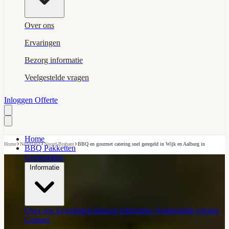
Over ons
Ervaringen
Bezorg informatie
Veelgestelde vragen
Inloggen
Offerte
Home
›
›
›
Home
Nederland
Noord-Brabant
BBQ en gourmet catering snel geregeld in Wijk en Aalburg in
BBQ Pakketten
Gourmetten
Informatie
Over ons
Ervaringen
Bezorg informatie
Veelgestelde vragen
Contact