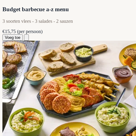
Budget barbecue a-z menu
3 soorten vlees - 3 salades - 2 sauzen
€15,75
(per persoon)
Voeg toe