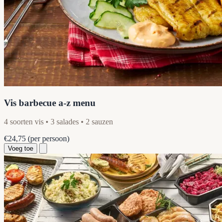
Vis barbecue a-z menu
4 soorten vis • 3 salades • 2 sauzen
€24,75
(per persoon)
Voeg toe