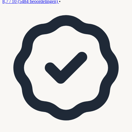
8,7 / 10
(5484 beoordelingen)
•