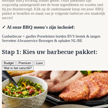
heerlijke BBQ ervaring zonder gedoe. Onze pakketten zijn
zorgvuldig samengesteld met de beste ingrediënten en worden snel
bij jou thuisbezorgd. Klik op de onderstaande knop om jouw BBQ
pakket te bestellen en maak van je volgende barbecue een smakelijk
succes!
✓ Al onze BBQ menu's zijn inclusief:
Gasbarbecue + gasfles
Porseleinen borden
RVS bestek & tangen
Servetten
Afwasservice
Bezorgen & ophalen NL/BE
Stap 1: Kies uw barbecue pakket:
Budget
Premium
Luxe
Wat is het verschil?