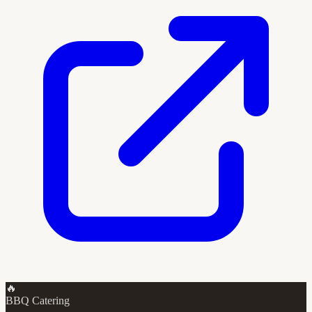
🔥
BBQ Catering