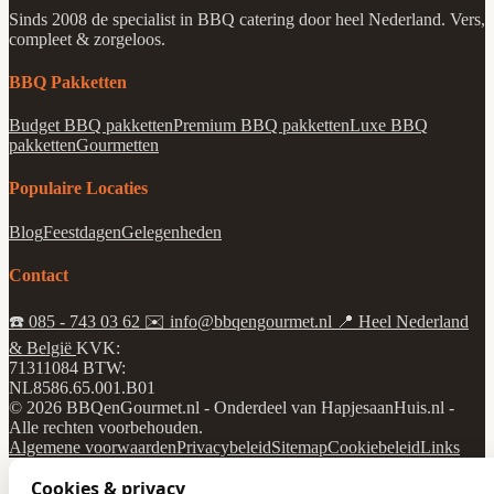
Sinds 2008 de specialist in BBQ catering door heel Nederland. Vers,
compleet & zorgeloos.
BBQ Pakketten
Budget BBQ pakketten
Premium BBQ pakketten
Luxe BBQ
pakketten
Gourmetten
Populaire Locaties
Blog
Feestdagen
Gelegenheden
Contact
☎️
085 - 743 03 62
✉️
info@bbqengourmet.nl
📍
Heel Nederland
& België
KVK:
71311084
BTW:
NL8586.65.001.B01
© 2026 BBQenGourmet.nl - Onderdeel van HapjesaanHuis.nl -
Alle rechten voorbehouden.
Algemene voorwaarden
Privacybeleid
Sitemap
Cookiebeleid
Links
Cookies & privacy