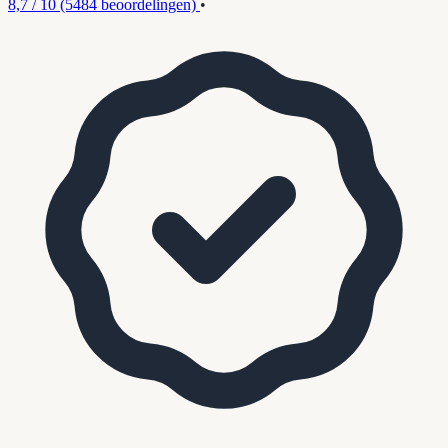
8,7 / 10
(5484 beoordelingen)
•