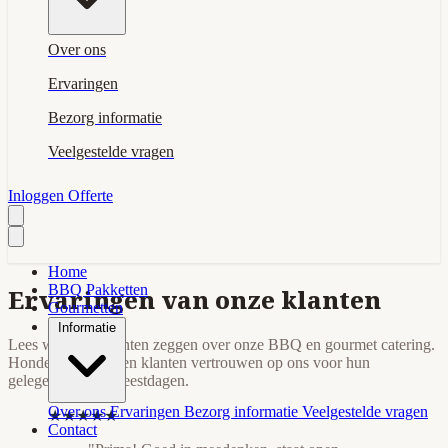
Over ons
Ervaringen
Bezorg informatie
Veelgestelde vragen
Inloggen
Offerte
Home
BBQ Pakketten
Ervaringen van onze klanten
Gourmetten
Informatie
Lees wat onze klanten zeggen over onze BBQ en gourmet catering.
Honderden tevreden klanten vertrouwen op ons voor hun
gelegenheden en feestdagen.
Over ons
Ervaringen
Bezorg informatie
Veelgestelde vragen
★★★★★
Contact