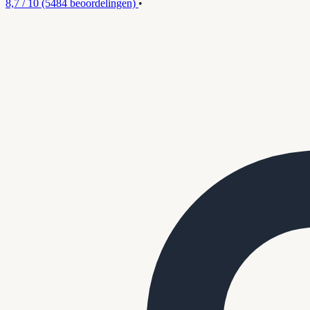
8,7 / 10
(5484 beoordelingen)
•