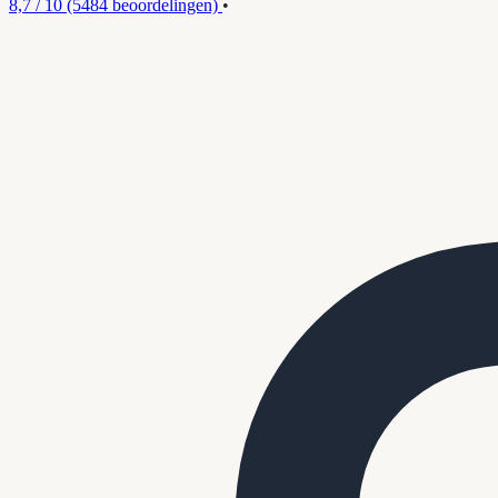
8,7 / 10
(5484 beoordelingen)
•