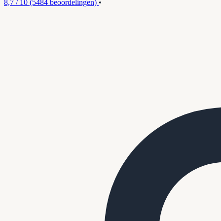
8,7 / 10
(5484 beoordelingen)
•