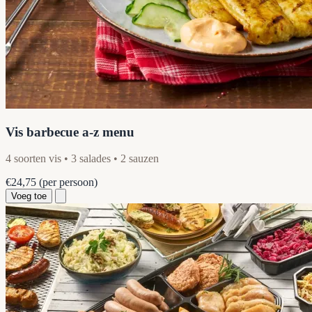
Vis barbecue a-z menu
4 soorten vis • 3 salades • 2 sauzen
€24,75
(per persoon)
Voeg toe