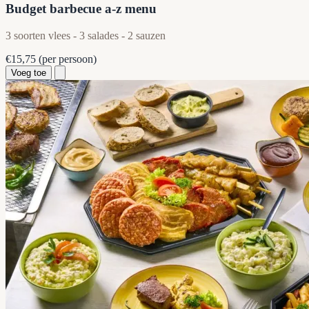
Budget barbecue a-z menu
3 soorten vlees - 3 salades - 2 sauzen
€15,75
(per persoon)
Voeg toe