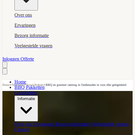
Over ons
Ervaringen
Bezorg informatie
Veelgestelde vragen
Inloggen
Offerte
Home
›
›
›
Home
Nederland
Noord-Brabant
BBQ en gourmet catering in Oudheusden in voor elke gelegenheid
BBQ Pakketten
Gourmetten
Informatie
Over ons
Ervaringen
Bezorg informatie
Veelgestelde vragen
Contact