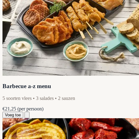
Barbecue a-z menu
5 soorten vlees • 3 salades • 2 sauzen
€21,25
(per persoon)
Voeg toe