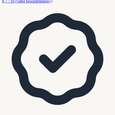
8,7 / 10
(5484 beoordelingen)
•