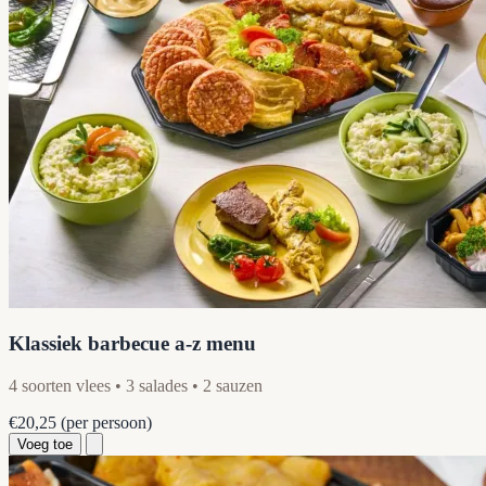
Klassiek barbecue a-z menu
4 soorten vlees • 3 salades • 2 sauzen
€20,25
(per persoon)
Voeg toe