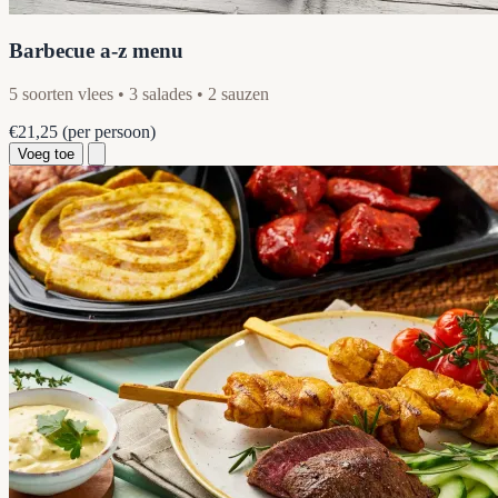
Barbecue a-z menu
5 soorten vlees • 3 salades • 2 sauzen
€21,25
(per persoon)
Voeg toe