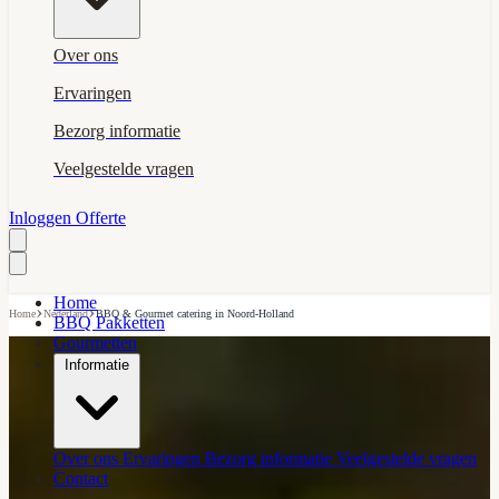
Over ons
Ervaringen
Bezorg informatie
Veelgestelde vragen
Inloggen
Offerte
Home
›
›
Home
Nederland
BBQ & Gourmet catering in Noord-Holland
BBQ Pakketten
Gourmetten
Informatie
Over ons
Ervaringen
Bezorg informatie
Veelgestelde vragen
Contact