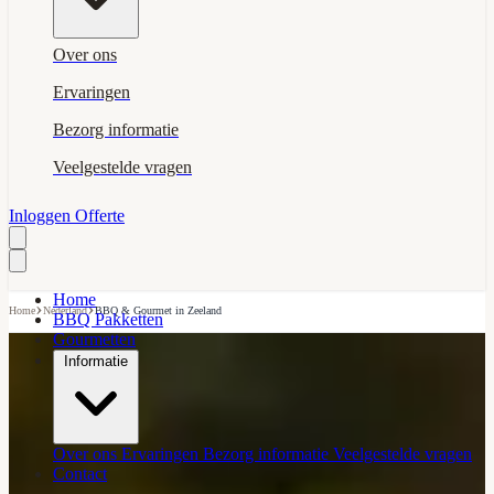
Over ons
Ervaringen
Bezorg informatie
Veelgestelde vragen
Inloggen
Offerte
Home
›
›
Home
Nederland
BBQ & Gourmet in Zeeland
BBQ Pakketten
Gourmetten
Informatie
Over ons
Ervaringen
Bezorg informatie
Veelgestelde vragen
Contact