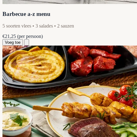
Barbecue a-z menu
5 soorten vlees • 3 salades • 2 sauzen
€21,25
(per persoon)
Voeg toe