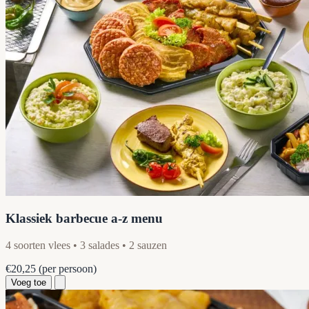
Klassiek barbecue a-z menu
4 soorten vlees • 3 salades • 2 sauzen
€20,25
(per persoon)
Voeg toe