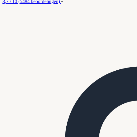
8,7 / 10
(5484 beoordelingen)
•