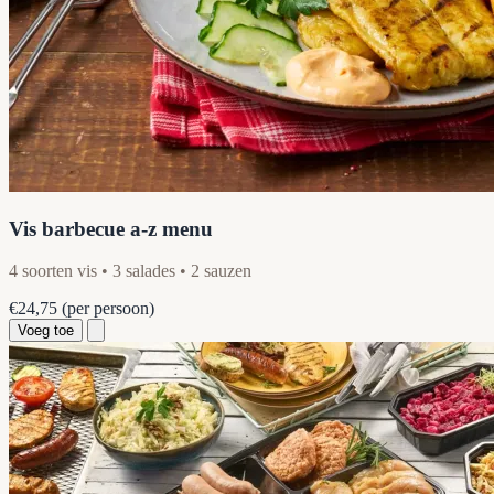
Vis barbecue a-z menu
4 soorten vis • 3 salades • 2 sauzen
€24,75
(per persoon)
Voeg toe