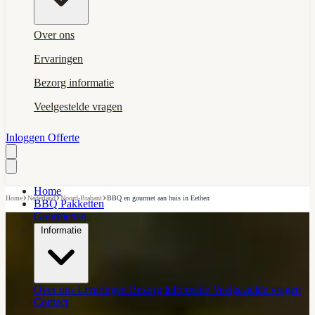
Over ons
Ervaringen
Bezorg informatie
Veelgestelde vragen
Inloggen
Offerte
Home
›
›
›
Home
Nederland
Noord-Brabant
BBQ en gourmet aan huis in Eethen
BBQ Pakketten
Gourmetten
Informatie
Over ons
Ervaringen
Bezorg informatie
Veelgestelde vragen
Contact