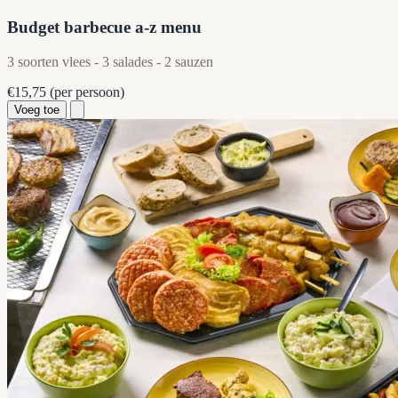
Budget barbecue a-z menu
3 soorten vlees - 3 salades - 2 sauzen
€15,75
(per persoon)
Voeg toe