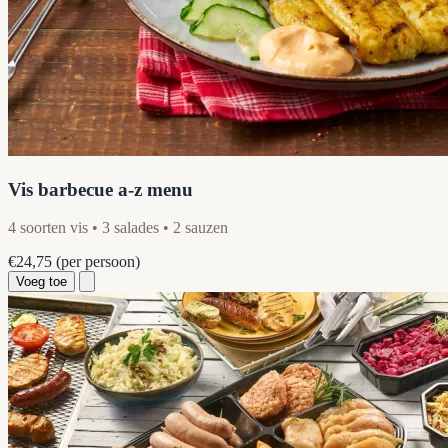
Vis barbecue a-z menu
4 soorten vis • 3 salades • 2 sauzen
€24,75
(per persoon)
Voeg toe