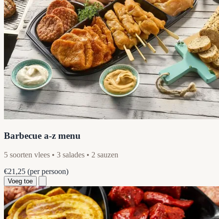
Barbecue a-z menu
5 soorten vlees • 3 salades • 2 sauzen
€21,25
(per persoon)
Voeg toe