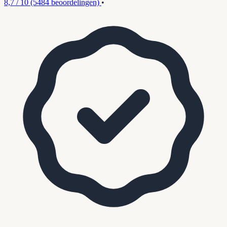
8,7 / 10
(5484 beoordelingen)
•