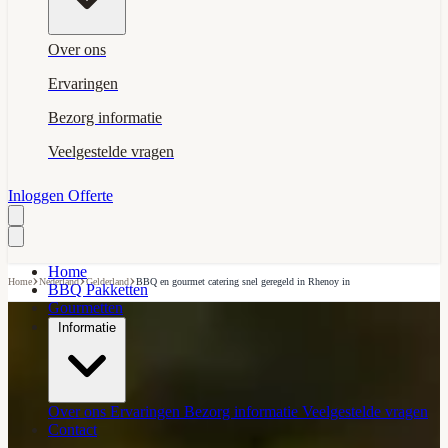
Over ons
Ervaringen
Bezorg informatie
Veelgestelde vragen
Inloggen
Offerte
Home
›
›
›
Home
Nederland
Gelderland
BBQ en gourmet catering snel geregeld in Rhenoy in
BBQ Pakketten
Gourmetten
Informatie
Over ons
Ervaringen
Bezorg informatie
Veelgestelde vragen
Contact