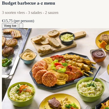
Budget barbecue a-z menu
3 soorten vlees - 3 salades - 2 sauzen
€15,75
(per persoon)
Voeg toe