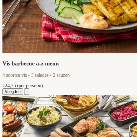
Vis barbecue a-z menu
4 soorten vis • 3 salades • 2 sauzen
€24,75
(per persoon)
Voeg toe