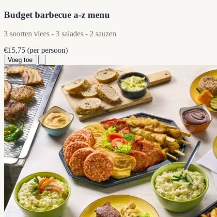
Budget barbecue a-z menu
3 soorten vlees - 3 salades - 2 sauzen
€15,75
(per persoon)
Voeg toe