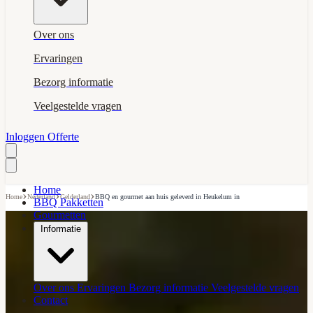
Over ons
Ervaringen
Bezorg informatie
Veelgestelde vragen
Inloggen
Offerte
Home
›
›
›
Home
Nederland
Gelderland
BBQ en gourmet aan huis geleverd in Heukelum in
BBQ Pakketten
Gourmetten
Informatie
Over ons
Ervaringen
Bezorg informatie
Veelgestelde vragen
Contact