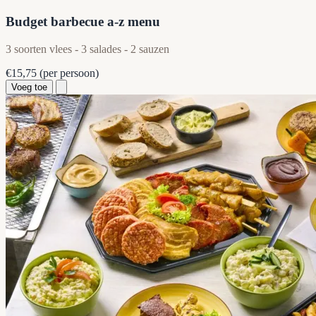
Budget barbecue a-z menu
3 soorten vlees - 3 salades - 2 sauzen
€15,75
(per persoon)
Voeg toe