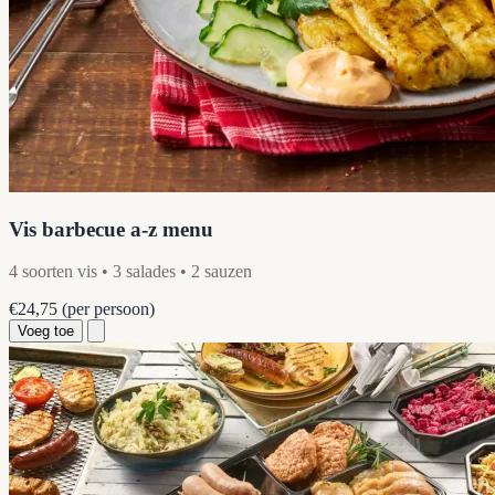
Vis barbecue a-z menu
4 soorten vis • 3 salades • 2 sauzen
€24,75
(per persoon)
Voeg toe