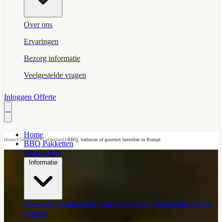
Over ons
Ervaringen
Bezorg informatie
Veelgestelde vragen
Inloggen
Offerte
Home
›
›
›
Home
Nederland
Gelderland
BBQ, barbecue of gourmet bestellen in Rumpt
BBQ Pakketten
Gourmetten
Informatie
Over ons
Ervaringen
Bezorg informatie
Veelgestelde vragen
Contact