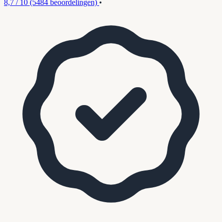
8,7 / 10
(5484 beoordelingen)
•