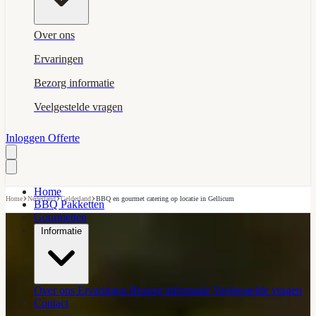
Over ons
Ervaringen
Bezorg informatie
Veelgestelde vragen
Inloggen
Offerte
Home
›
›
›
Home
Nederland
Gelderland
BBQ en gourmet catering op locatie in Gellicum
BBQ Pakketten
Gourmetten
Informatie
Over ons
Ervaringen
Bezorg informatie
Veelgestelde vragen
Contact