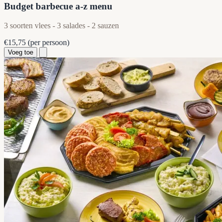
Budget barbecue a-z menu
3 soorten vlees - 3 salades - 2 sauzen
€15,75
(per persoon)
Voeg toe