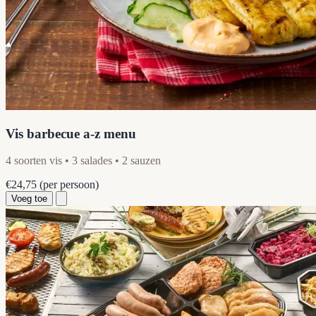
Vis barbecue a-z menu
4 soorten vis • 3 salades • 2 sauzen
€24,75
(per persoon)
Voeg toe