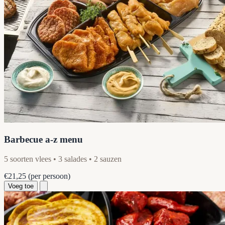
Barbecue a-z menu
5 soorten vlees • 3 salades • 2 sauzen
€21,25
(per persoon)
Voeg toe