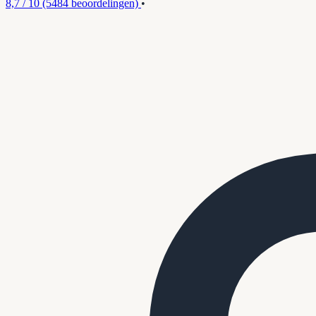
8,7 / 10
(5484 beoordelingen)
•