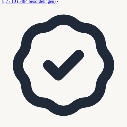
8,7 / 10
(5484 beoordelingen)
•