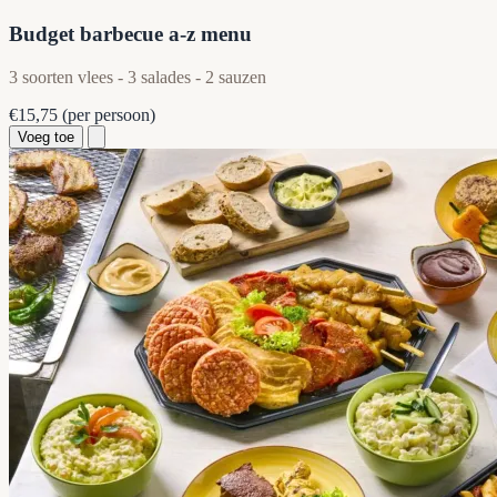
Budget barbecue a-z menu
3 soorten vlees - 3 salades - 2 sauzen
€15,75
(per persoon)
Voeg toe