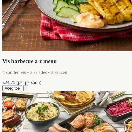
Vis barbecue a-z menu
4 soorten vis • 3 salades • 2 sauzen
€24,75
(per persoon)
Voeg toe