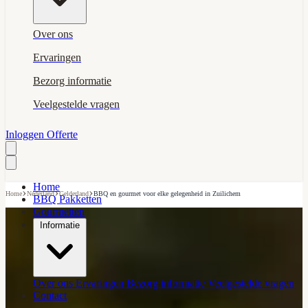
Over ons
Ervaringen
Bezorg informatie
Veelgestelde vragen
Inloggen
Offerte
Home
›
›
›
Home
Nederland
Gelderland
BBQ en gourmet voor elke gelegenheid in Zuilichem
BBQ Pakketten
Gourmetten
Informatie
Over ons
Ervaringen
Bezorg informatie
Veelgestelde vragen
Contact