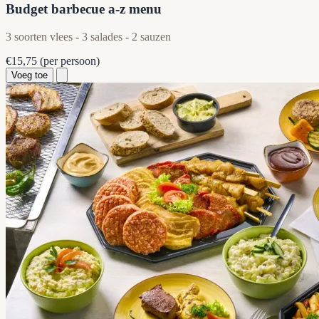
Budget barbecue a-z menu
3 soorten vlees - 3 salades - 2 sauzen
€15,75
(per persoon)
Voeg toe