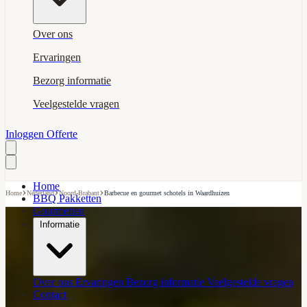
Over ons
Ervaringen
Bezorg informatie
Veelgestelde vragen
Inloggen
Offerte
Home
›
›
›
Home
Nederland
Noord-Brabant
Barbecue en gourmet schotels in Waardhuizen
BBQ Pakketten
Gourmetten
Informatie
Over ons
Ervaringen
Bezorg informatie
Veelgestelde vragen
Contact