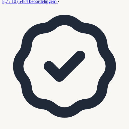
8,7 / 10
(5484 beoordelingen)
•