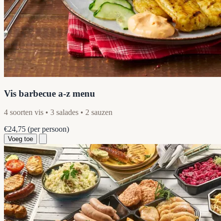
Vis barbecue a-z menu
4 soorten vis • 3 salades • 2 sauzen
€24,75
(per persoon)
Voeg toe