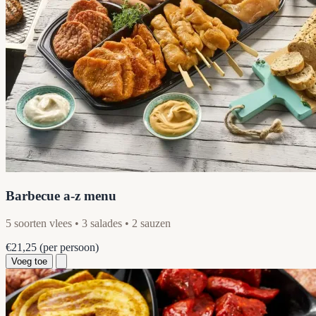
Barbecue a-z menu
5 soorten vlees • 3 salades • 2 sauzen
€21,25
(per persoon)
Voeg toe