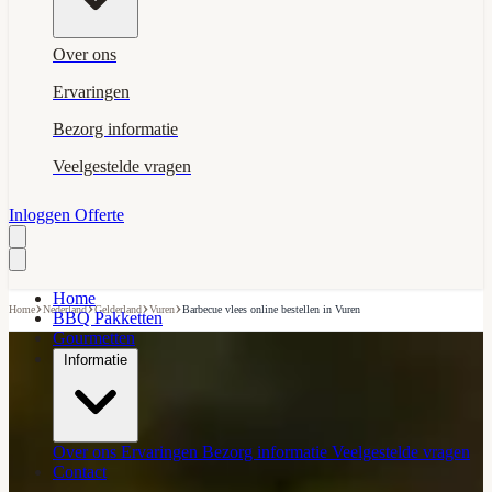
Over ons
Ervaringen
Bezorg informatie
Veelgestelde vragen
Inloggen
Offerte
Home
›
›
›
›
Home
Nederland
Gelderland
Vuren
Barbecue vlees online bestellen in Vuren
BBQ Pakketten
Gourmetten
Informatie
Over ons
Ervaringen
Bezorg informatie
Veelgestelde vragen
Contact