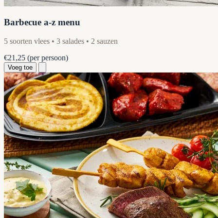
Barbecue a-z menu
5 soorten vlees • 3 salades • 2 sauzen
€21,25
(per persoon)
Voeg toe