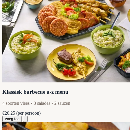
Klassiek barbecue a-z menu
4 soorten vlees • 3 salades • 2 sauzen
€20,25
(per persoon)
Voeg toe