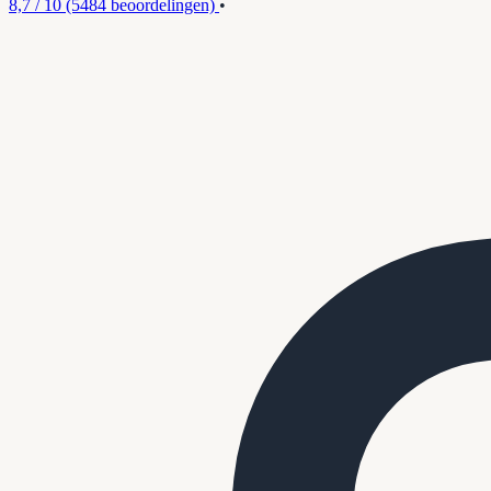
8,7 / 10
(5484 beoordelingen)
•