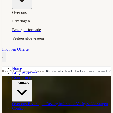
Over ons
Ervaringen
Bezorg informatie
Veelgestelde vragen
Inloggen
Offerte
Home
›
›
›
›
Home
Nederland
Groningen
Tinallinge
BBQ vlees pakket bestellen Tinallinge - Compleet en voordelig
BBQ Pakketten
Gourmetten
Informatie
Over ons
Ervaringen
Bezorg informatie
Veelgestelde vragen
Contact