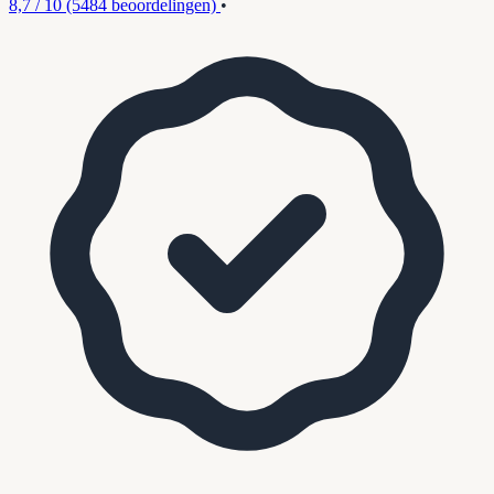
8,7 / 10
(5484 beoordelingen)
•