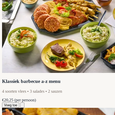
Klassiek barbecue a-z menu
4 soorten vlees • 3 salades • 2 sauzen
€20,25
(per persoon)
Voeg toe