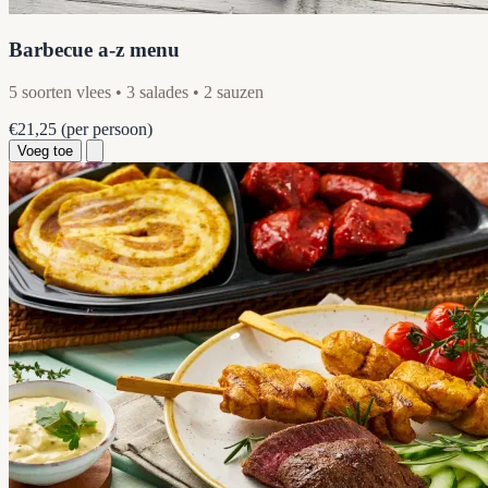
Barbecue a-z menu
5 soorten vlees • 3 salades • 2 sauzen
€21,25
(per persoon)
Voeg toe