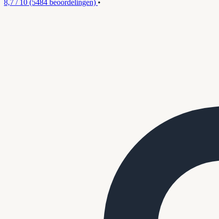
8,7 / 10
(5484 beoordelingen)
•