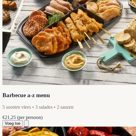
Barbecue a-z menu
5 soorten vlees • 3 salades • 2 sauzen
€21,25
(per persoon)
Voeg toe