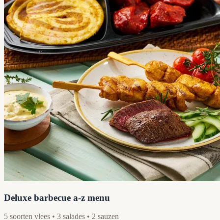
Deluxe barbecue a-z menu
5 soorten vlees • 3 salades • 2 sauzen