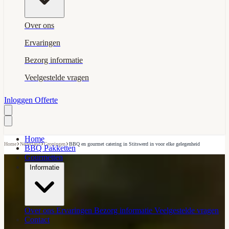
Over ons
Ervaringen
Bezorg informatie
Veelgestelde vragen
Inloggen
Offerte
Home
›
›
›
Home
Nederland
Groningen
BBQ en gourmet catering in Stitswerd in voor elke gelegenheid
BBQ Pakketten
Gourmetten
Informatie
Over ons
Ervaringen
Bezorg informatie
Veelgestelde vragen
Contact