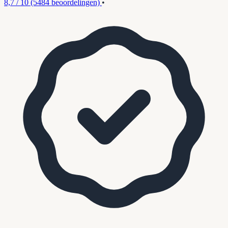
8,7 / 10
(5484 beoordelingen)
•