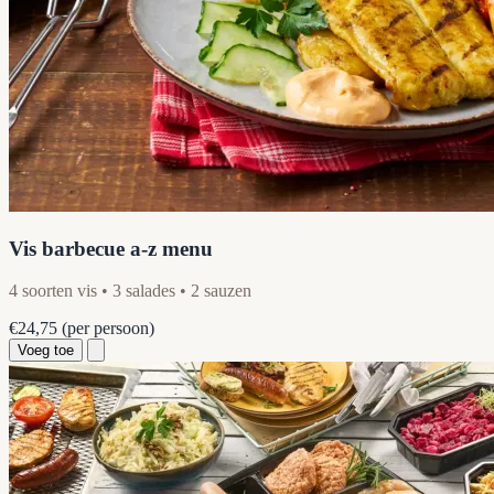
Vis barbecue a-z menu
4 soorten vis • 3 salades • 2 sauzen
€24,75
(per persoon)
Voeg toe