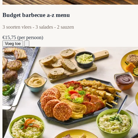
Budget barbecue a-z menu
3 soorten vlees - 3 salades - 2 sauzen
€15,75
(per persoon)
Voeg toe