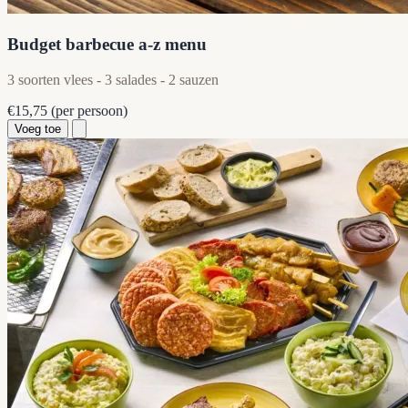
Budget barbecue a-z menu
3 soorten vlees - 3 salades - 2 sauzen
€15,75
(per persoon)
Voeg toe