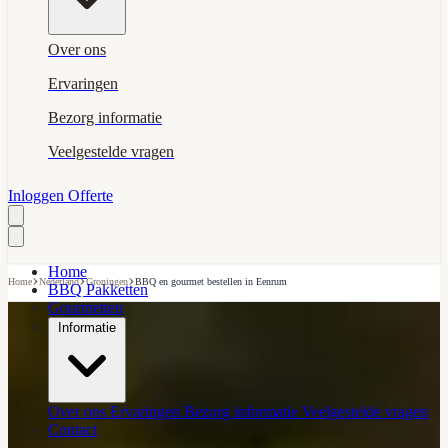
Over ons
Ervaringen
Bezorg informatie
Veelgestelde vragen
Inloggen
Offerte
Home
›
›
›
Home
Nederland
Groningen
BBQ en gourmet bestellen in Eenrum
BBQ Pakketten
Gourmetten
Informatie
Over ons
Ervaringen
Bezorg informatie
Veelgestelde vragen
Contact