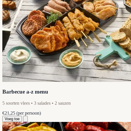
Barbecue a-z menu
5 soorten vlees • 3 salades • 2 sauzen
€21,25
(per persoon)
Voeg toe