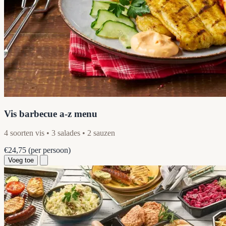
Vis barbecue a-z menu
4 soorten vis • 3 salades • 2 sauzen
€24,75
(per persoon)
Voeg toe