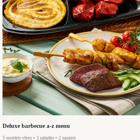
Deluxe barbecue a-z menu
5 soorten vlees • 3 salades • 2 sauzen