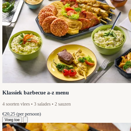
Klassiek barbecue a-z menu
4 soorten vlees • 3 salades • 2 sauzen
€20,25
(per persoon)
Voeg toe