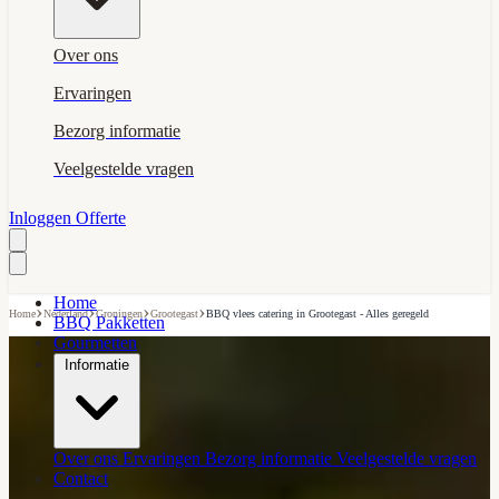
Over ons
Ervaringen
Bezorg informatie
Veelgestelde vragen
Inloggen
Offerte
Home
›
›
›
›
Home
Nederland
Groningen
Grootegast
BBQ vlees catering in Grootegast - Alles geregeld
BBQ Pakketten
Gourmetten
Informatie
Over ons
Ervaringen
Bezorg informatie
Veelgestelde vragen
Contact