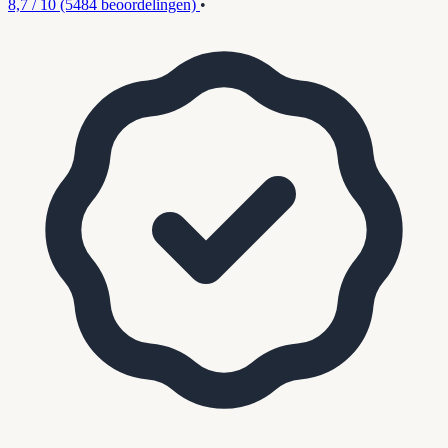
8,7 / 10
(5484 beoordelingen)
•