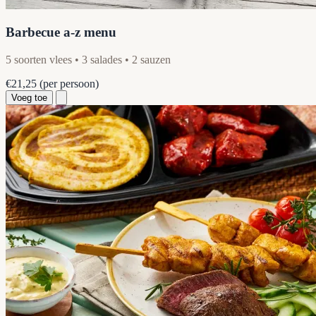
Barbecue a-z menu
5 soorten vlees • 3 salades • 2 sauzen
€21,25
(per persoon)
Voeg toe