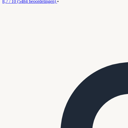
8,7 / 10
(5484 beoordelingen)
•