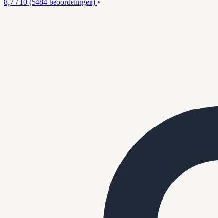
8,7 / 10
(5484 beoordelingen)
•