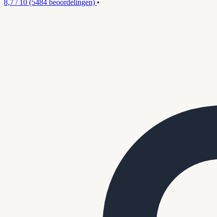
8,7 / 10
(5484 beoordelingen)
•