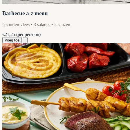
Barbecue a-z menu
5 soorten vlees • 3 salades • 2 sauzen
€21,25
(per persoon)
Voeg toe