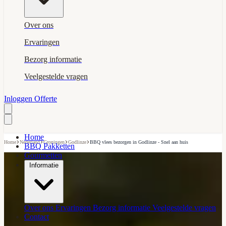
Over ons
Ervaringen
Bezorg informatie
Veelgestelde vragen
Inloggen
Offerte
Home
›
›
›
›
Home
Nederland
Groningen
Godlinze
BBQ vlees bezorgen in Godlinze - Snel aan huis
BBQ Pakketten
Gourmetten
Informatie
Over ons
Ervaringen
Bezorg informatie
Veelgestelde vragen
Contact