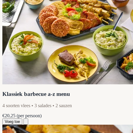
Klassiek barbecue a-z menu
4 soorten vlees • 3 salades • 2 sauzen
€20,25
(per persoon)
Voeg toe