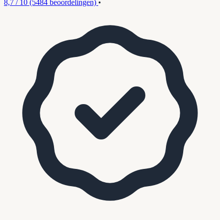
8,7 / 10
(5484 beoordelingen)
•