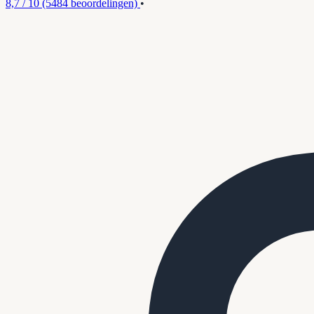
8,7 / 10
(5484 beoordelingen)
•