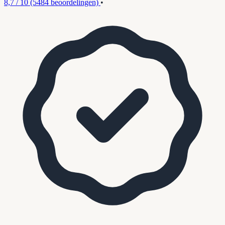
8,7 / 10
(5484 beoordelingen)
•