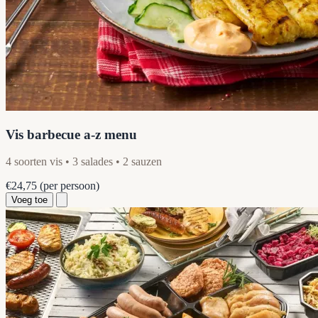
Vis barbecue a-z menu
4 soorten vis • 3 salades • 2 sauzen
€24,75
(per persoon)
Voeg toe