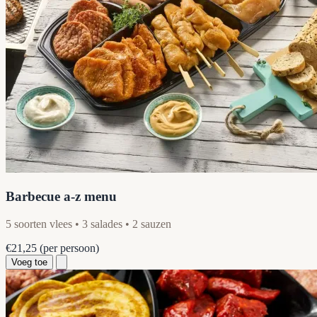
Barbecue a-z menu
5 soorten vlees • 3 salades • 2 sauzen
€21,25
(per persoon)
Voeg toe