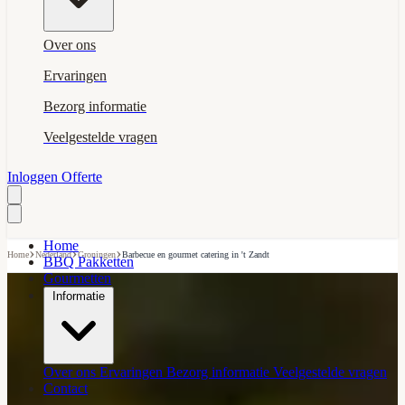
Over ons
Ervaringen
Bezorg informatie
Veelgestelde vragen
Inloggen
Offerte
Home
›
›
›
Home
Nederland
Groningen
Barbecue en gourmet catering in 't Zandt
BBQ Pakketten
Gourmetten
Informatie
Over ons
Ervaringen
Bezorg informatie
Veelgestelde vragen
Contact