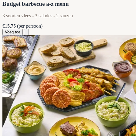
Budget barbecue a-z menu
3 soorten vlees - 3 salades - 2 sauzen
€15,75
(per persoon)
Voeg toe