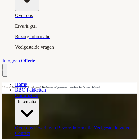
Over ons
Ervaringen
Bezorg informatie
Veelgestelde vragen
Inloggen
Offerte
Home
›
›
›
Home
Nederland
Groningen
Barbecue of gourmet catering in Oosternieland
BBQ Pakketten
Gourmetten
Informatie
Over ons
Ervaringen
Bezorg informatie
Veelgestelde vragen
Contact