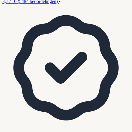
8,7 / 10
(5484 beoordelingen)
•