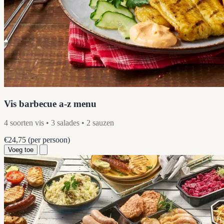
Vis barbecue a-z menu
4 soorten vis • 3 salades • 2 sauzen
€24,75
(per persoon)
Voeg toe