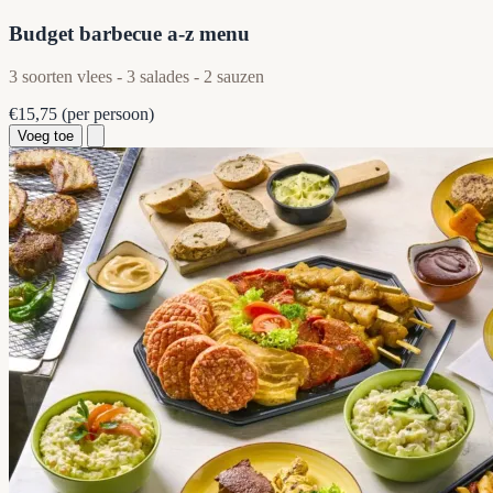
Budget barbecue a-z menu
3 soorten vlees - 3 salades - 2 sauzen
€15,75
(per persoon)
Voeg toe