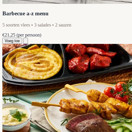
Barbecue a-z menu
5 soorten vlees • 3 salades • 2 sauzen
€21,25
(per persoon)
Voeg toe