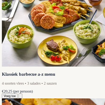
Klassiek barbecue a-z menu
4 soorten vlees • 3 salades • 2 sauzen
€20,25
(per persoon)
Voeg toe