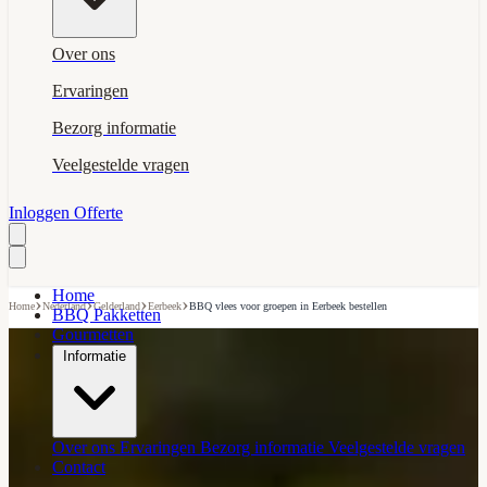
Over ons
Ervaringen
Bezorg informatie
Veelgestelde vragen
Inloggen
Offerte
Home
›
›
›
›
Home
Nederland
Gelderland
Eerbeek
BBQ vlees voor groepen in Eerbeek bestellen
BBQ Pakketten
Gourmetten
Informatie
Over ons
Ervaringen
Bezorg informatie
Veelgestelde vragen
Contact