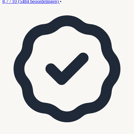
8,7 / 10
(5484 beoordelingen)
•