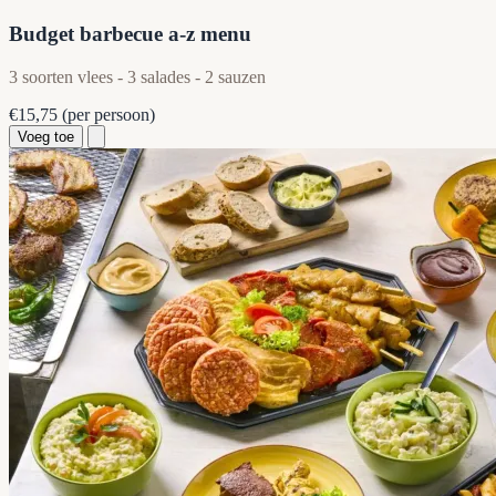
Budget barbecue a-z menu
3 soorten vlees - 3 salades - 2 sauzen
€15,75
(per persoon)
Voeg toe