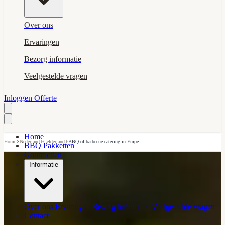
Over ons
Ervaringen
Bezorg informatie
Veelgestelde vragen
Inloggen
Offerte
Home
›
›
›
Home
Nederland
Gelderland
BBQ of barbecue catering in Empe
BBQ Pakketten
Gourmetten
Informatie
Over ons
Ervaringen
Bezorg informatie
Veelgestelde vragen
Contact