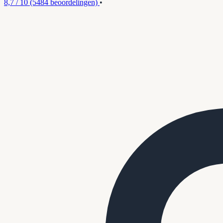
8,7 / 10
(5484 beoordelingen)
•