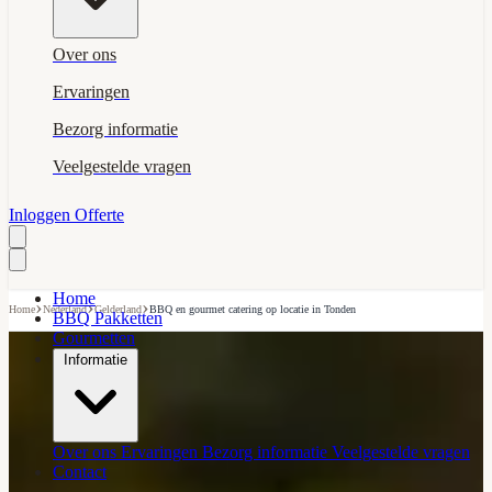
Over ons
Ervaringen
Bezorg informatie
Veelgestelde vragen
Inloggen
Offerte
Home
›
›
›
Home
Nederland
Gelderland
BBQ en gourmet catering op locatie in Tonden
BBQ Pakketten
Gourmetten
Informatie
Over ons
Ervaringen
Bezorg informatie
Veelgestelde vragen
Contact