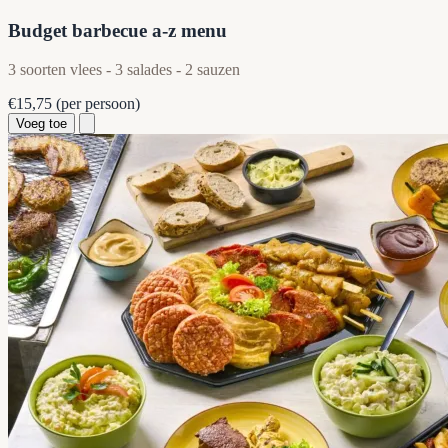
Budget barbecue a-z menu
3 soorten vlees - 3 salades - 2 sauzen
€15,75
(per persoon)
Voeg toe