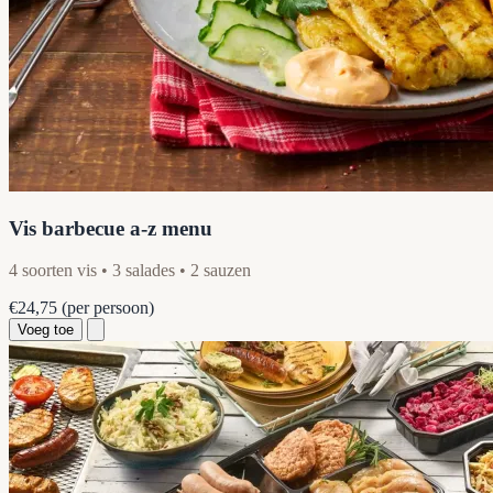
Vis barbecue a-z menu
4 soorten vis • 3 salades • 2 sauzen
€24,75
(per persoon)
Voeg toe