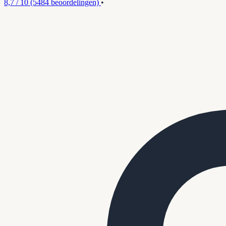
8,7 / 10
(5484 beoordelingen)
•