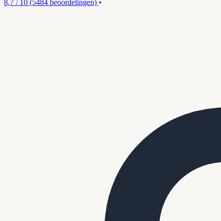
8,7 / 10
(5484 beoordelingen)
•