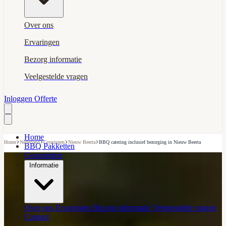
Over ons
Ervaringen
Bezorg informatie
Veelgestelde vragen
Inloggen
Offerte
Home
›
›
›
›
Home
Nederland
Groningen
Nieuw Beerta
BBQ catering inclusief bezorging in Nieuw Beerta
BBQ Pakketten
Gourmetten
Informatie
Over ons
Ervaringen
Bezorg informatie
Veelgestelde vragen
Contact