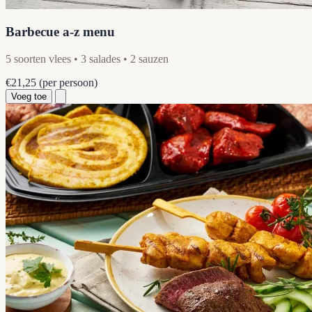
Barbecue a-z menu
5 soorten vlees • 3 salades • 2 sauzen
€21,25
(per persoon)
Voeg toe