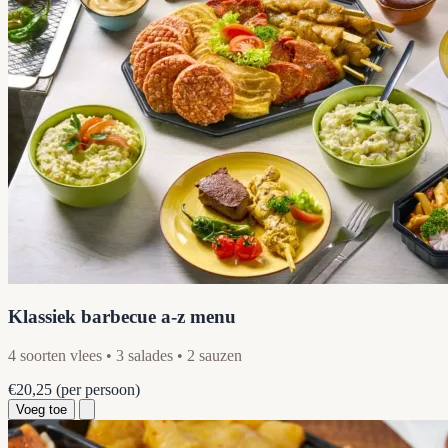
Klassiek barbecue a-z menu
4 soorten vlees • 3 salades • 2 sauzen
€20,25
(per persoon)
Voeg toe