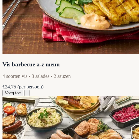
Vis barbecue a-z menu
4 soorten vis • 3 salades • 2 sauzen
€24,75
(per persoon)
Voeg toe