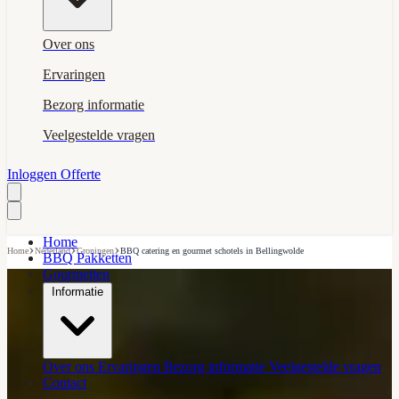
Over ons
Ervaringen
Bezorg informatie
Veelgestelde vragen
Inloggen
Offerte
Home
›
›
›
Home
Nederland
Groningen
BBQ catering en gourmet schotels in Bellingwolde
BBQ Pakketten
Gourmetten
Informatie
Over ons
Ervaringen
Bezorg informatie
Veelgestelde vragen
Contact