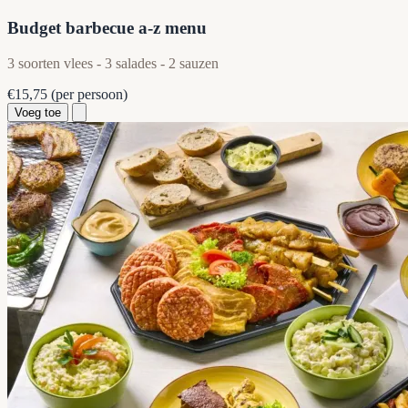
Budget barbecue a-z menu
3 soorten vlees - 3 salades - 2 sauzen
€15,75
(per persoon)
Voeg toe