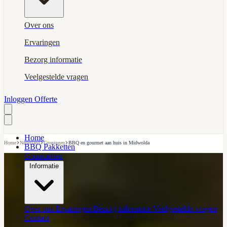
Over ons
Ervaringen
Bezorg informatie
Veelgestelde vragen
Inloggen
Offerte
Home
›
›
›
Home
Nederland
Groningen
BBQ en gourmet aan huis in Midwolda
BBQ Pakketten
Gourmetten
Informatie
Over ons
Ervaringen
Bezorg informatie
Veelgestelde vragen
Contact