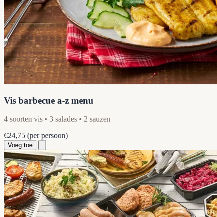
Vis barbecue a-z menu
4 soorten vis • 3 salades • 2 sauzen
€24,75
(per persoon)
Voeg toe