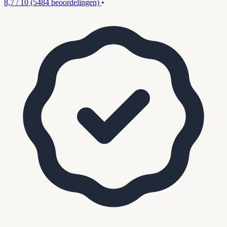
8,7 / 10
(5484 beoordelingen)
•