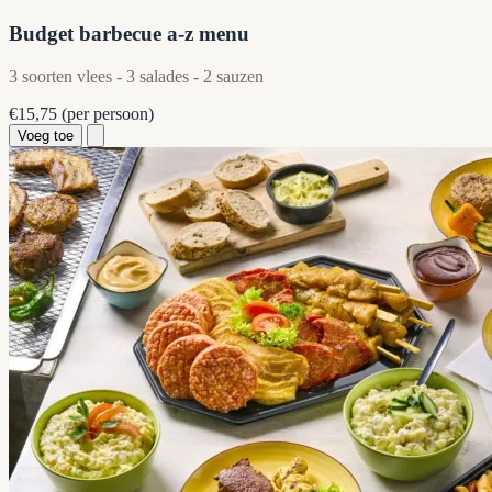
Budget barbecue a-z menu
3 soorten vlees - 3 salades - 2 sauzen
€15,75
(per persoon)
Voeg toe