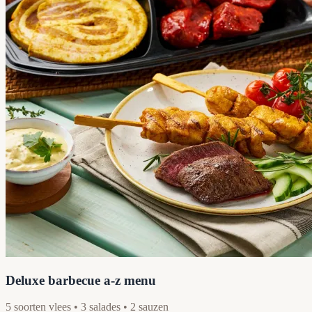
Deluxe barbecue a-z menu
5 soorten vlees • 3 salades • 2 sauzen