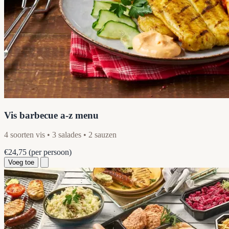
Vis barbecue a-z menu
4 soorten vis • 3 salades • 2 sauzen
€24,75
(per persoon)
Voeg toe