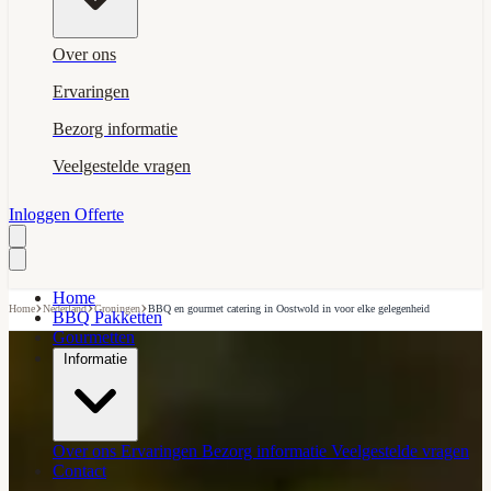
Over ons
Ervaringen
Bezorg informatie
Veelgestelde vragen
Inloggen
Offerte
Home
›
›
›
Home
Nederland
Groningen
BBQ en gourmet catering in Oostwold in voor elke gelegenheid
BBQ Pakketten
Gourmetten
Informatie
Over ons
Ervaringen
Bezorg informatie
Veelgestelde vragen
Contact