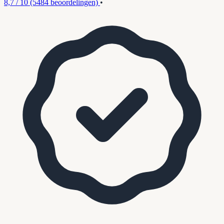
8,7 / 10
(5484 beoordelingen)
•