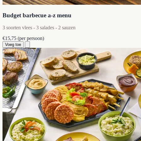
Budget barbecue a-z menu
3 soorten vlees - 3 salades - 2 sauzen
€15,75
(per persoon)
Voeg toe