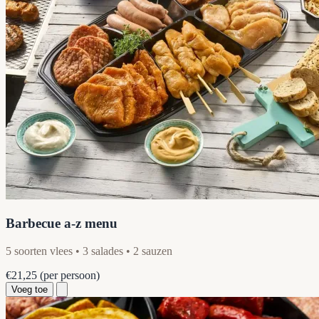
Barbecue a-z menu
5 soorten vlees • 3 salades • 2 sauzen
€21,25
(per persoon)
Voeg toe