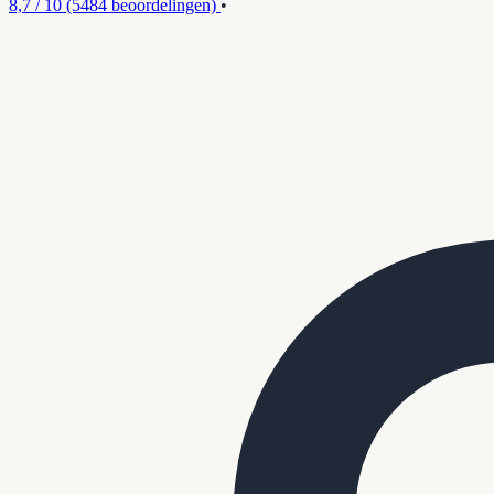
8,7 / 10
(5484 beoordelingen)
•