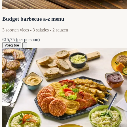
Budget barbecue a-z menu
3 soorten vlees - 3 salades - 2 sauzen
€15,75
(per persoon)
Voeg toe