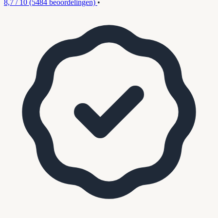
8,7 / 10
(5484 beoordelingen)
•