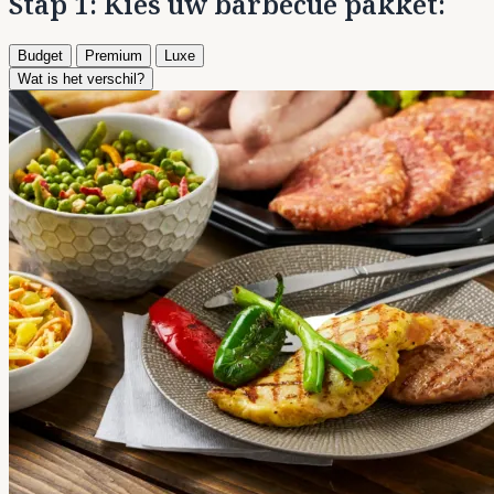
Stap 1: Kies uw barbecue pakket:
Budget
Premium
Luxe
Wat is het verschil?