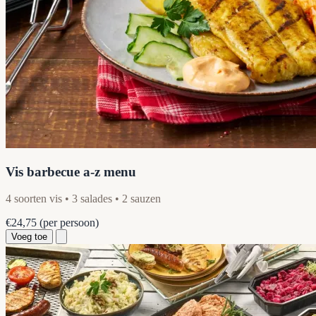
Vis barbecue a-z menu
4 soorten vis • 3 salades • 2 sauzen
€24,75
(per persoon)
Voeg toe