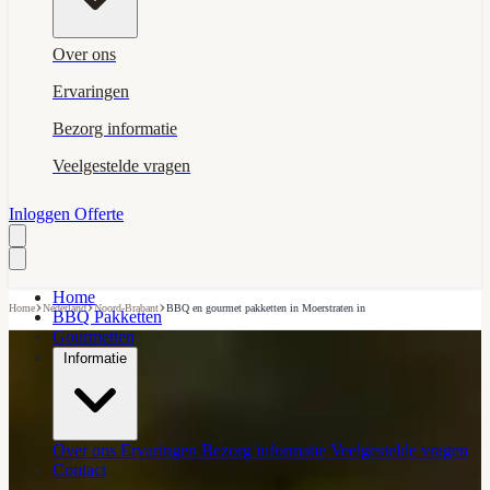
Over ons
Ervaringen
Bezorg informatie
Veelgestelde vragen
Inloggen
Offerte
Home
›
›
›
Home
Nederland
Noord-Brabant
BBQ en gourmet pakketten in Moerstraten in
BBQ Pakketten
Gourmetten
Informatie
Over ons
Ervaringen
Bezorg informatie
Veelgestelde vragen
Contact