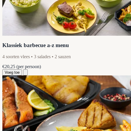
Klassiek barbecue a-z menu
4 soorten vlees • 3 salades • 2 sauzen
€20,25
(per persoon)
Voeg toe