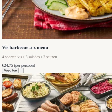
Vis barbecue a-z menu
4 soorten vis • 3 salades • 2 sauzen
€24,75
(per persoon)
Voeg toe