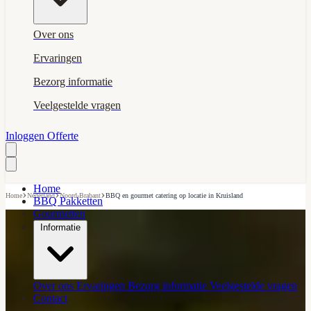
Over ons
Ervaringen
Bezorg informatie
Veelgestelde vragen
Inloggen
Offerte
Home
›
›
›
Home
Nederland
Noord-Brabant
BBQ en gourmet catering op locatie in Kruisland
BBQ Pakketten
Gourmetten
Informatie
Over ons
Ervaringen
Bezorg informatie
Veelgestelde vragen
Contact