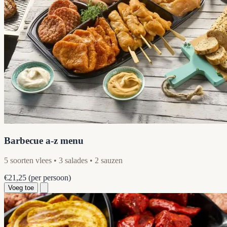
Barbecue a-z menu
5 soorten vlees • 3 salades • 2 sauzen
€21,25
(per persoon)
Voeg toe