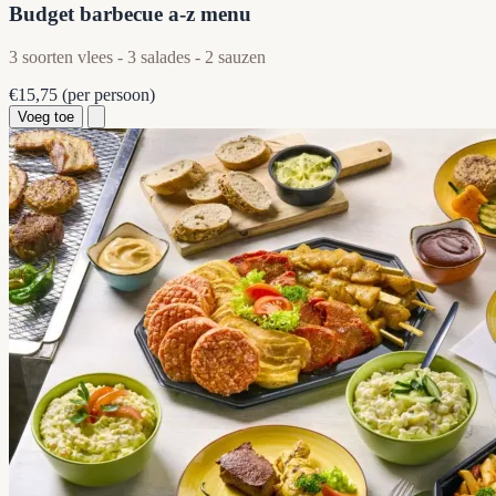
Budget barbecue a-z menu
3 soorten vlees - 3 salades - 2 sauzen
€15,75
(per persoon)
Voeg toe