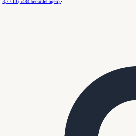
8,7 / 10
(5484 beoordelingen)
•