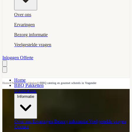
Over ons
Ervaringen
Bezorg informatie
Veelgestelde vragen
Inloggen
Offerte
Home
›
›
›
Home
Nederland
Gelderland
BBQ catering en gourmet schotels in Vragender
BBQ Pakketten
Gourmetten
Informatie
Over ons
Ervaringen
Bezorg informatie
Veelgestelde vragen
Contact