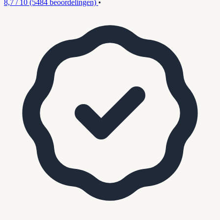
8,7 / 10
(5484 beoordelingen)
•