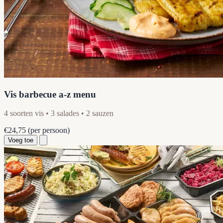
Vis barbecue a-z menu
4 soorten vis • 3 salades • 2 sauzen
€24,75
(per persoon)
Voeg toe