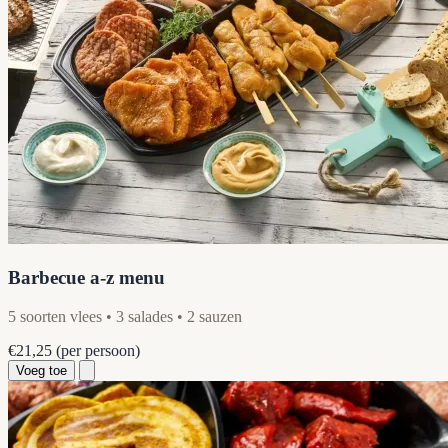
Barbecue a-z menu
5 soorten vlees • 3 salades • 2 sauzen
€21,25
(per persoon)
Voeg toe