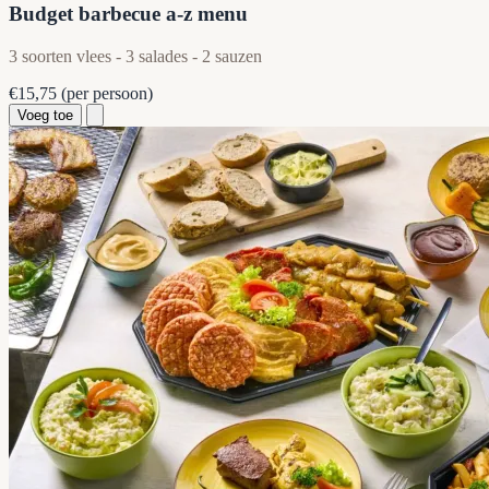
Budget barbecue a-z menu
3 soorten vlees - 3 salades - 2 sauzen
€15,75
(per persoon)
Voeg toe