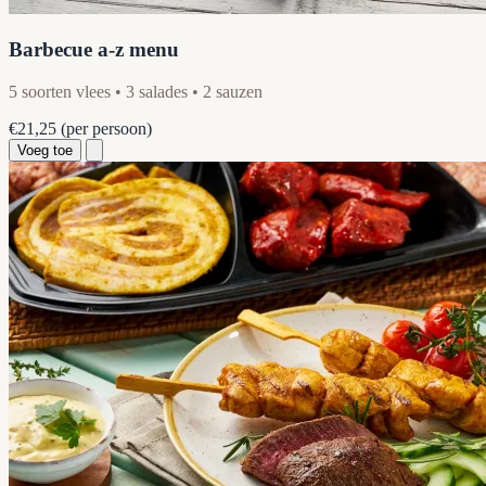
Barbecue a-z menu
5 soorten vlees • 3 salades • 2 sauzen
€21,25
(per persoon)
Voeg toe