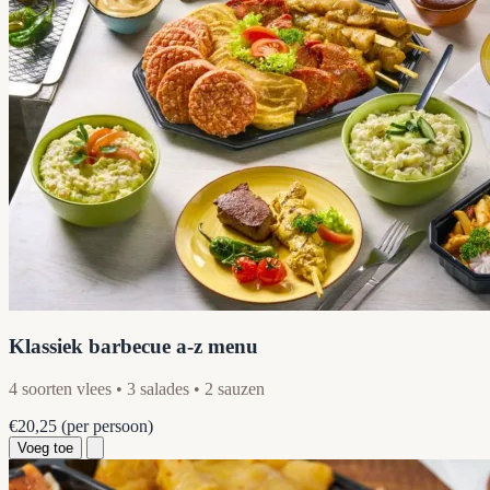
Klassiek barbecue a-z menu
4 soorten vlees • 3 salades • 2 sauzen
€20,25
(per persoon)
Voeg toe