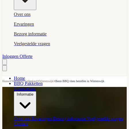
Over ons
Ervaringen
Bezorg informatie
Veelgestelde vragen
Inloggen
Offerte
Home
›
›
›
›
Home
Nederland
Gelderland
Winterswijk
Beste BBQ vlees bestellen in Winterswijk
BBQ Pakketten
Gourmetten
Informatie
Over ons
Ervaringen
Bezorg informatie
Veelgestelde vragen
Contact