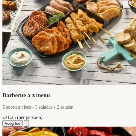
Barbecue a-z menu
5 soorten vlees • 3 salades • 2 sauzen
€21,25
(per persoon)
Voeg toe