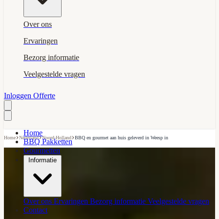
Over ons
Ervaringen
Bezorg informatie
Veelgestelde vragen
Inloggen
Offerte
Home
›
›
›
Home
Nederland
Noord-Holland
BBQ en gourmet aan huis geleverd in Weesp in
BBQ Pakketten
Gourmetten
Informatie
Over ons
Ervaringen
Bezorg informatie
Veelgestelde vragen
Contact