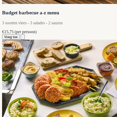
Budget barbecue a-z menu
3 soorten vlees - 3 salades - 2 sauzen
€15,75
(per persoon)
Voeg toe