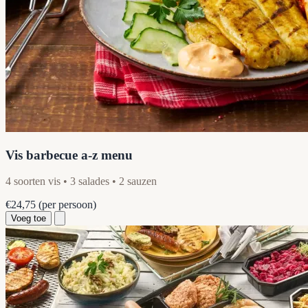
Vis barbecue a-z menu
4 soorten vis • 3 salades • 2 sauzen
€24,75
(per persoon)
Voeg toe