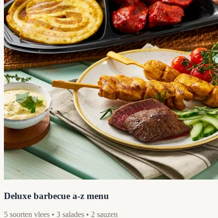
Deluxe barbecue a-z menu
5 soorten vlees • 3 salades • 2 sauzen