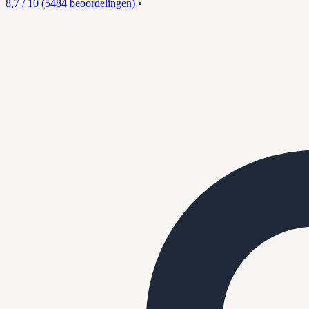
8,7 / 10
(5484 beoordelingen)
•